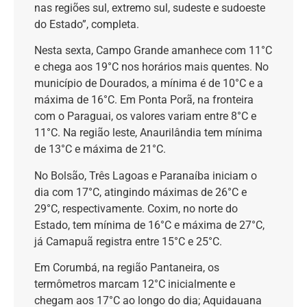
nas regiões sul, extremo sul, sudeste e sudoeste
do Estado”, completa.
Nesta sexta, Campo Grande amanhece com 11°C
e chega aos 19°C nos horários mais quentes. No
município de Dourados, a mínima é de 10°C e a
máxima de 16°C. Em Ponta Porã, na fronteira
com o Paraguai, os valores variam entre 8°C e
11°C. Na região leste, Anaurilândia tem mínima
de 13°C e máxima de 21°C.
No Bolsão, Três Lagoas e Paranaíba iniciam o
dia com 17°C, atingindo máximas de 26°C e
29°C, respectivamente. Coxim, no norte do
Estado, tem mínima de 16°C e máxima de 27°C,
já Camapuã registra entre 15°C e 25°C.
Em Corumbá, na região Pantaneira, os
termômetros marcam 12°C inicialmente e
chegam aos 17°C ao longo do dia; Aquidauana