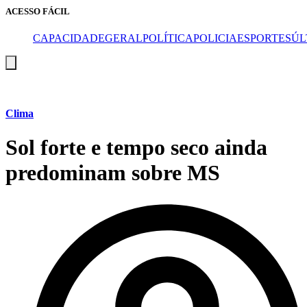
ACESSO FÁCIL
CAPA
CIDADE
GERAL
POLÍTICA
POLICIA
ESPORTES
ÚL
Menu
de
alternância
de
hambúrguer
Clima
Sol forte e tempo seco ainda
predominam sobre MS