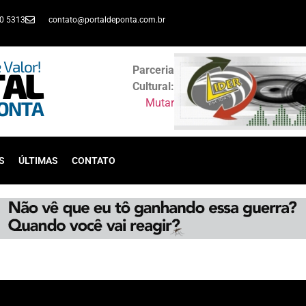
30 5313
contato@portaldeponta.com.br
Parceria
Cultural:
Mutar
S
ÚLTIMAS
CONTATO