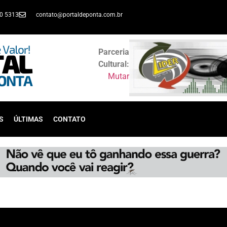
30 5313
contato@portaldeponta.com.br
Parceria
Cultural:
Mutar
S
ÚLTIMAS
CONTATO