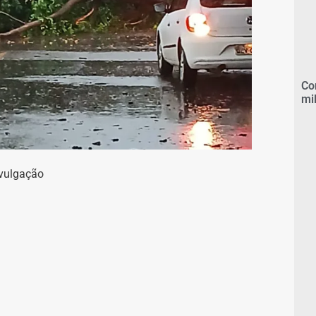
Co
mi
ivulgação