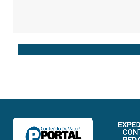
EXPED
CON
RED