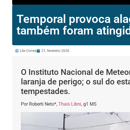
Temporal provoca alag
também foram atingi
Lile Correa
21, fevereiro 2026
O Instituto Nacional de Meteor
laranja de perigo; o sul do es
tempestades.
Por Roberti Neto*,
Thais Libni
, g1 MS