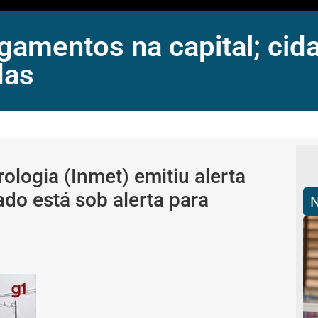
amentos na capital; cida
das
ologia (Inmet) emitiu alerta
tado está sob alerta para