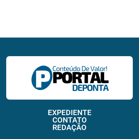
P
e
R
L
EXPEDIENTE
CONTATO
REDAÇÃO