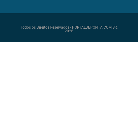
Todos os Direitos Reservados - PORTALDEPONTA.COM.BR.
2026