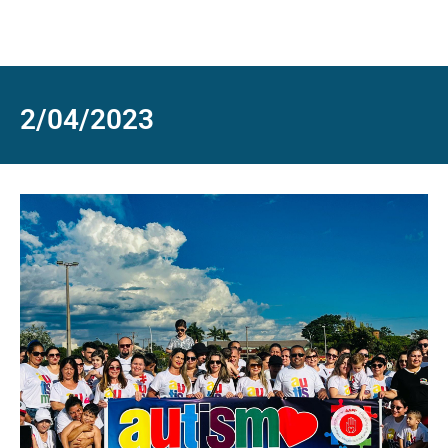
2/04/2023
0
O
d
M