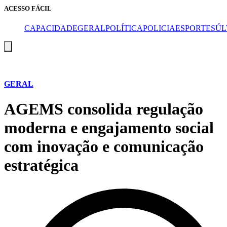
ACESSO FÁCIL
CAPA
CIDADE
GERAL
POLÍTICA
POLICIA
ESPORTES
ÚL
Menu
de
alternância
de
hambúrguer
GERAL
AGEMS consolida regulação
moderna e engajamento social
com inovação e comunicação
estratégica