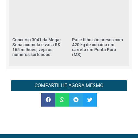
Concurso 3041 da Mega-
Pai e filho são presos com
Sena acumula e vai a R$
420 kg de cocaína em
165 milhões; veja os
carreta em Ponta Porã
números sorteados
(MS)
COMPARTILHE AGORA MESMO