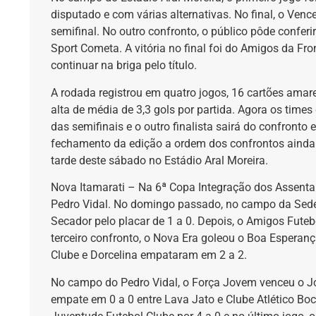
disputado e com várias alternativas. No final, o Vence
semifinal. No outro confronto, o público pôde conferi
Sport Cometa. A vitória no final foi do Amigos da Fro
continuar na briga pelo título.
A rodada registrou em quatro jogos, 16 cartões amare
alta de média de 3,3 gols por partida. Agora os tim
das semifinais e o outro finalista sairá do confronto 
fechamento da edição a ordem dos confrontos ainda
tarde deste sábado no Estádio Aral Moreira.
Nova Itamarati – Na 6ª Copa Integração dos Assent
Pedro Vidal. No domingo passado, no campo da Sede
Secador pelo placar de 1 a 0. Depois, o Amigos Fute
terceiro confronto, o Nova Era goleou o Boa Esperança
Clube e Dorcelina empataram em 2 a 2.
No campo do Pedro Vidal, o Força Jovem venceu o J
empate em 0 a 0 entre Lava Jato e Clube Atlético Boc