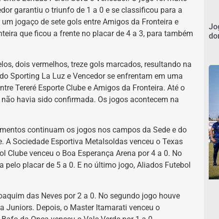
dor garantiu o triunfo de 1 a 0 e se classificou para a
r um jogaço de sete gols entre Amigos da Fronteira e
Jo
nteira que ficou a frente no placar de 4 a 3, para também
do
los, dois vermelhos, treze gols marcados, resultando na
es do Sporting La Luz e Vencedor se enfrentam em uma
entre Tereré Esporte Clube e Amigos da Fronteira. Até o
 não havia sido confirmada. Os jogos acontecem na
amentos continuam os jogos nos campos da Sede e do
. A Sociedade Esportiva Metalsoldas venceu o Texas
bol Clube venceu o Boa Esperança Arena por 4 a 0. No
 pelo placar de 5 a 0. E no último jogo, Aliados Futebol
oaquim das Neves por 2 a 0. No segundo jogo houve
a Juniors. Depois, o Master Itamarati venceu o