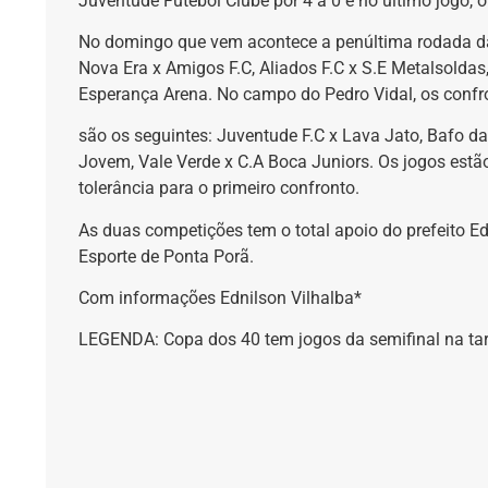
Juventude Futebol Clube por 4 a 0 e no último jogo, 
No domingo que vem acontece a penúltima rodada da
Nova Era x Amigos F.C, Aliados F.C x S.E Metalsolda
Esperança Arena. No campo do Pedro Vidal, os confr
são os seguintes: Juventude F.C x Lava Jato, Bafo d
Jovem, Vale Verde x C.A Boca Juniors. Os jogos estão
tolerância para o primeiro confronto.
As duas competições tem o total apoio do prefeito 
Esporte de Ponta Porã.
Com informações Ednilson Vilhalba*
LEGENDA: Copa dos 40 tem jogos da semifinal na ta