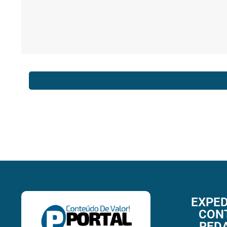
EXPED
CON
RED