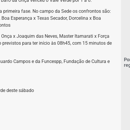
o Bafo da Onça venceu o Vale Verde por 1 a 0.
 primeira fase. No campo da Sede os confrontos são:
s, Boa Esperança x Texas Secador, Dorcelina x Boa
ontos
a Onça x Joaquim das Neves, Master Itamarati x Força
 previstos para ter início às 08h45, com 15 minutos de
Po
Eduardo Campos e da Funcespp, Fundação de Cultura e
re
rde deste sábado