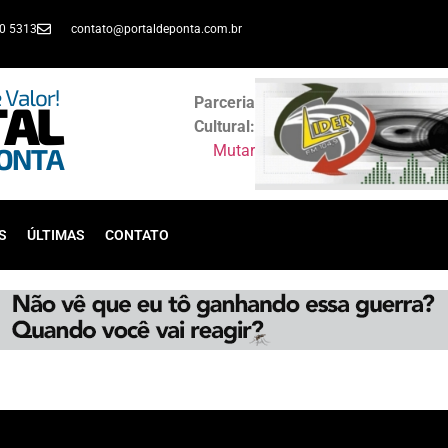
30 5313
contato@portaldeponta.com.br
Parceria
Cultural:
Mutar
S
ÚLTIMAS
CONTATO