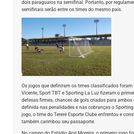
dois paraguaios na semifinal. Portanto, por regulamen
semifinais serão entre os times do mesmo país.
Os jogos que definiram os times classificados fora
Vicente, Sport TBT e Sporting La Luz fizeram o prim
defesas firmes, chances de gols criadas para ambos os
definida nas penalidades e nas cobranças o Sporting 
jogo, o time do Tereré Esporte Clube enfrentou e cons
também carimbou seu passaporte.
No campo do Estádio Aral Moreira, o primeiro jogo foi