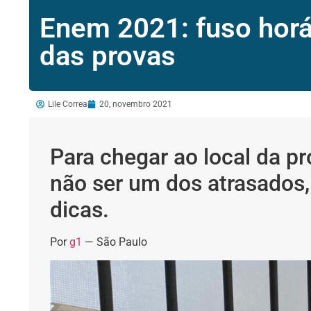
Enem 2021: fuso horár
das provas
Lile Correa
20, novembro 2021
Para chegar ao local da p
não ser um dos atrasados, 
dicas.
Por
g1
— São Paulo