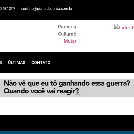
30 5313
contato@portaldeponta.com.br
Parceria
Cultural:
Mutar
S
ÚLTIMAS
CONTATO